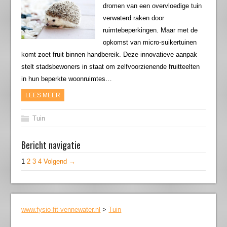
dromen van een overvloedige tuin
verwaterd raken door
ruimtebeperkingen. Maar met de
opkomst van micro-suikertuinen
komt zoet fruit binnen handbereik. Deze innovatieve aanpak
stelt stadsbewoners in staat om zelfvoorzienende fruitteelten
in hun beperkte woonruimtes…
LEES MEER
Tuin
Bericht navigatie
1
2
3
4
Volgend →
www.fysio-fit-vennewater.nl
>
Tuin