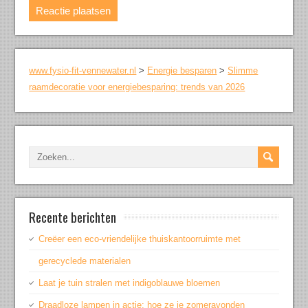
www.fysio-fit-vennewater.nl
>
Energie besparen
>
Slimme
raamdecoratie voor energiebesparing: trends van 2026
Recente berichten
Creëer een eco-vriendelijke thuiskantoorruimte met
gerecyclede materialen
Laat je tuin stralen met indigoblauwe bloemen
Draadloze lampen in actie: hoe ze je zomeravonden