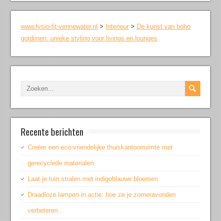
www.fysio-fit-vennewater.nl
>
Interieur
>
De kunst van boho
gordijnen: unieke styling voor livings en lounges
Recente berichten
Creëer een eco-vriendelijke thuiskantoorruimte met
gerecyclede materialen
Laat je tuin stralen met indigoblauwe bloemen
Draadloze lampen in actie: hoe ze je zomeravonden
verbeteren