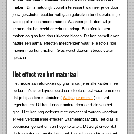
echter heel veel materialen waarop je mooi afdrukken kunt
maken. Dit is natuurlijk vooral interessant wanneer je de door
jouw geschoten beelden wilt gaan gebruiken ter decoratie in je
woning of in een andere ruimte. Wanneer je dit doet wil je
immers dat het beeld er echt uitspringt. Een afdruk laten
maken op glas kan dan uitkomst bieden. Dit kan namelijk van
nature een aantal effecten meebrengen waar je je foto’s nog
mooier mee kunt maken. Glas wordt daarom steeds vaker
gekozen.
Het effect van het materiaal
Het mooie aan afdrukken op glas is dat je er alle kanten mee
op kunt. Zo is er bijvoorbeeld een diepte-effect waar te nemen
dat je bij andere materialen (
Wallpaper murals
) niet zal
tegenkomen. Dit komt onder andere door de dikte van het
glas. Hier kan nog weleens mee gevarieerd worden waardoor
er veel verschillende effecten waarneembaar zijn. Het glas is
bovendien gehard en van hoge kwaliteit. Dit zorgt ervoor dat
de foto beter in conditie blijft zodat je er langere tijd van kunt