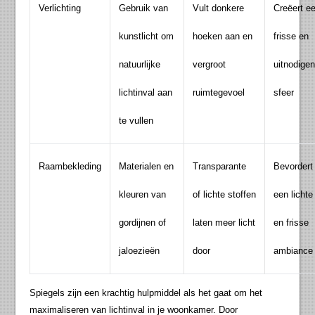
Verlichting
Gebruik van
Vult donkere
Creëert e
kunstlicht om
hoeken aan en
frisse en
natuurlijke
vergroot
uitnodige
lichtinval aan
ruimtegevoel
sfeer
te vullen
Raambekleding
Materialen en
Transparante
Bevordert
kleuren van
of lichte stoffen
een lichte
gordijnen of
laten meer licht
en frisse
jaloezieën
door
ambiance
Spiegels zijn een krachtig hulpmiddel als het gaat om het
maximaliseren van lichtinval in je woonkamer. Door