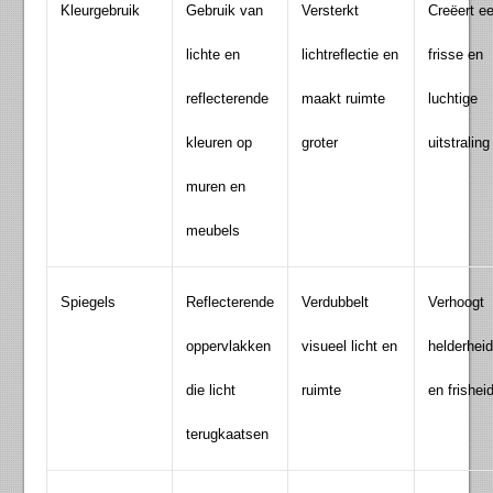
Kleurgebruik
Gebruik van
Versterkt
Creëert e
lichte en
lichtreflectie en
frisse en
reflecterende
maakt ruimte
luchtige
kleuren op
groter
uitstraling
muren en
meubels
Spiegels
Reflecterende
Verdubbelt
Verhoogt
oppervlakken
visueel licht en
helderhei
die licht
ruimte
en frishei
terugkaatsen