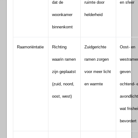
dat de
ruimte door
en sfeer
woonkamer
helderheid
binnenkomt
Raamoriëntatie
Richting
Zuidgerichte
Oost- en
waarin ramen
ramen zorgen
westrame
zijn geplaatst
voor meer licht
geven
(zuid, noord,
en warmte
ochtend- 
oost, west)
avondlicht
wat frishe
bevordert