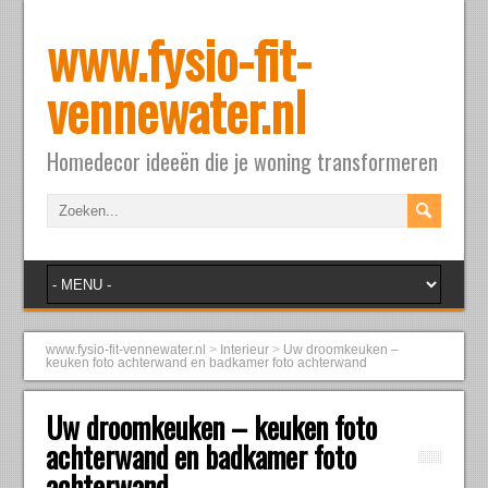
www.fysio-fit-
vennewater.nl
Homedecor ideeën die je woning transformeren
www.fysio-fit-vennewater.nl
>
Interieur
>
Uw droomkeuken –
keuken foto achterwand en badkamer foto achterwand
Uw droomkeuken – keuken foto
achterwand en badkamer foto
achterwand