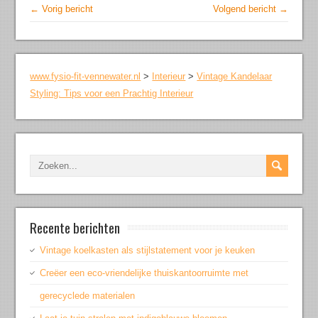
← Vorig bericht
Volgend bericht →
www.fysio-fit-vennewater.nl
>
Interieur
>
Vintage Kandelaar
Styling: Tips voor een Prachtig Interieur
Recente berichten
Vintage koelkasten als stijlstatement voor je keuken
Creëer een eco-vriendelijke thuiskantoorruimte met
gerecyclede materialen