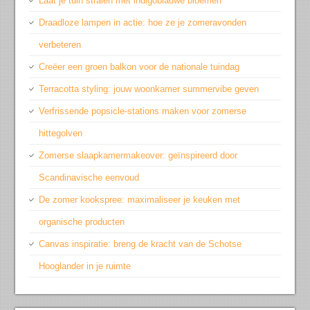
Laat je tuin stralen met indigoblauwe bloemen
Draadloze lampen in actie: hoe ze je zomeravonden
verbeteren
Creëer een groen balkon voor de nationale tuindag
Terracotta styling: jouw woonkamer summervibe geven
Verfrissende popsicle-stations maken voor zomerse
hittegolven
Zomerse slaapkamermakeover: geïnspireerd door
Scandinavische eenvoud
De zomer kookspree: maximaliseer je keuken met
organische producten
Canvas inspiratie: breng de kracht van de Schotse
Hooglander in je ruimte