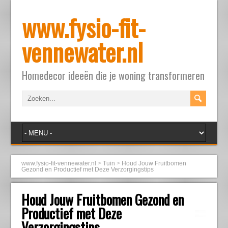
www.fysio-fit-
vennewater.nl
Homedecor ideeën die je woning transformeren
www.fysio-fit-vennewater.nl
>
Tuin
>
Houd Jouw Fruitbomen
Gezond en Productief met Deze Verzorgingstips
Houd Jouw Fruitbomen Gezond en
Productief met Deze
Verzorgingstips