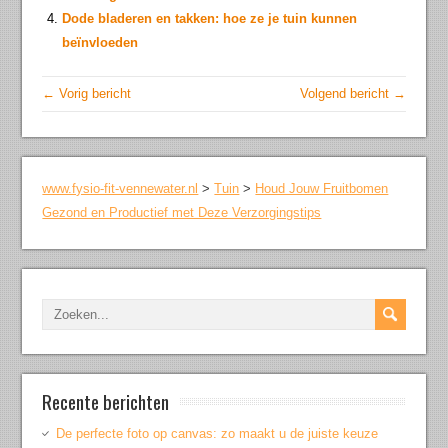
Dode bladeren en takken: hoe ze je tuin kunnen
beïnvloeden
← Vorig bericht
Volgend bericht →
www.fysio-fit-vennewater.nl
>
Tuin
>
Houd Jouw Fruitbomen
Gezond en Productief met Deze Verzorgingstips
Recente berichten
De perfecte foto op canvas: zo maakt u de juiste keuze